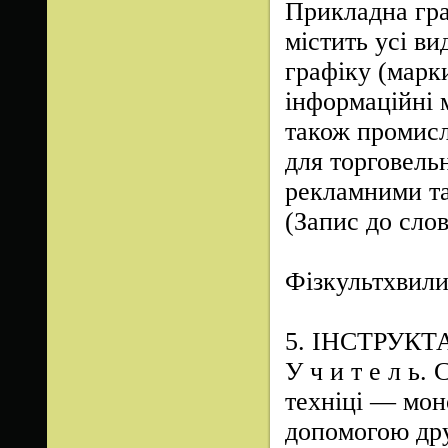
Прикладна гра
містить усі в
графіку (марки
інформаційні 
також промисл
для торговель
рекламними та
(Запис до слов
Фізкультхвил
5. ІНСТРУК
У ч и т е л ь.
техніці — мон
допомогою дру