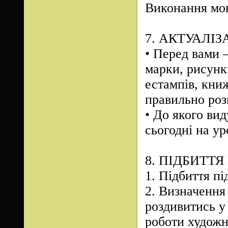
Виконання мон
7. АКТУАЛІ
•
Перед вами —
марки, рисунк
естампів, кни
правильно роз
•
До якого вид
сьогодні на ур
8. ПІДБИТТ
1.
Підбиття пі
2.
Визначення 
роздивитись у 
роботи художн