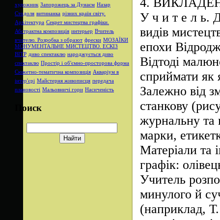
4.
ВИКЛАДЕН
художник
Запорожець за Дунаєм
Назар
У ч и т е л ь.
Стодоля
витинанка
різних країн світу.
Архітектура
Секрет мистецтва графіки.
видів мистецтв
Абстрактна композиція
интерьер
Вчитель
вчителю. Розробка з образот
фрески
МОЗАЇКИ
епохи Відродж
МОНУМЕНТАЛЬНЕ МИСТЕЦТВО. ЕСКІЗ
ВІТР
диво спектаклю
народжується диво
Відтоді малюно
спектаклю
Простір і об'ємно-просторова форма
сприймати як 
Сюжетно-тематична композиція
Акваріум в
інтер'єрі
Майстерня живописця
передача
Залежно від зм
плановості
Мальовничі гори
Насиченість
станкову (рис
Поиск
журнальну та 
марки, етикет
Матеріали та 
графік: олівец
Учитель розпо
минулого й су
(наприклад, Т.