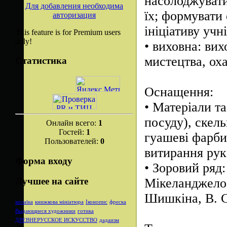
насолоджувати
Для добавления необходима
їх; формувати 
авторизация
ініціативу учні
This feature is for Premium users
only!
•
виховна: вих
мистецтва, оха
Статистика
Оснащення:
•
Матеріали та
посуду), скель
Онлайн всего:
1
Гостей:
1
гуашеві фарби,
Пользователей:
0
витирання рук 
Форма входу
•
Зоровий ряд:
Мікеланджело
Лучшее на сайте
Шишкіна, В. Се
мозаїка
книжкова мініатюра
Іконопис
фреска
Выдающиеся художники
готика
ДРЕВНЕРУССКОЕ ИСКУССТВО
дадаизм