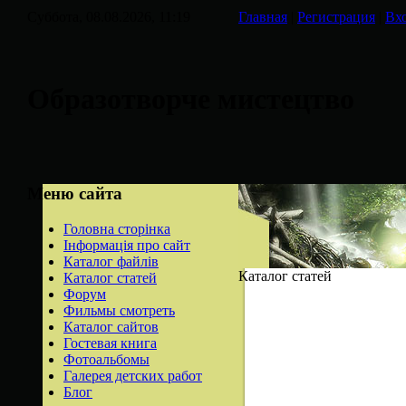
Суббота, 08.08.2026, 11:19
Главная
|
Регистрация
|
Вх
Образотворче мистецтво
Меню сайта
Головна сторінка
Інформація про сайт
Каталог файлів
Каталог статей
Каталог статей
Форум
Фильмы смотреть
Каталог сайтов
Гостевая книга
Фотоальбомы
Галерея детских работ
Блог