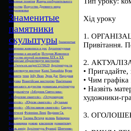
Тип уроку: ко
Основные понятия
Жанры изобразительного
искусства
Искусство Древнего мира
средневековья
Знаменитые
Хід уроку
памятники
1.
ОРГАНІЗА
скульптуры
Знаменитые
Привітання. П
памятники живописи и рис
Архитектурные
памятники и ансамбли
История Живописи
Искусство второй половины XIX и XX
2.
АКТУАЛІЗ
Українське образотворче мистецтво
http://www.ex.ua/get/1570629
Архітектура та
•
Пригадайте, 
образотворче мистецт
Kumi Yamashita
Куми
Ямашита
тени
Jelly Bean
Эрик Даг
Народная
•
Чим графіка 
игрушка
Візантійське мистецтво
Пам'ятками
•
Назвіть мате
романського зодчества
романська архітектура
середньовіччя
«Ізборник Святослава»
художники-гра
«Добрилове євангеліє»
«Остромирове
євангеліє»
«Юрієве євангеліє»
«Бучацьке
євангеліє»
«Мстиславове євангеліє»
Сандро
3.
ОГОЛОШЕН
Боттічеллі
Філіппіни Ліппі
Видіння Св.
Бернарда
Таємна Вечеря
волинь
Київщина
Брацлавщина
рококо
класицизм
романтизму
Стиль ампір
Архітектура Франції
Шевченко-