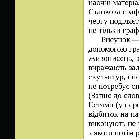
наочні матеріа
Станкова графі
чергу поділяє
не тільки граф
Рисунок — це
допомогою гра
Живописець, а
виражають зад
скульптур, сп
не потребує с
(Запис до слов
Естамп (у пер
відбиток на п
виконують не н
з якого потім