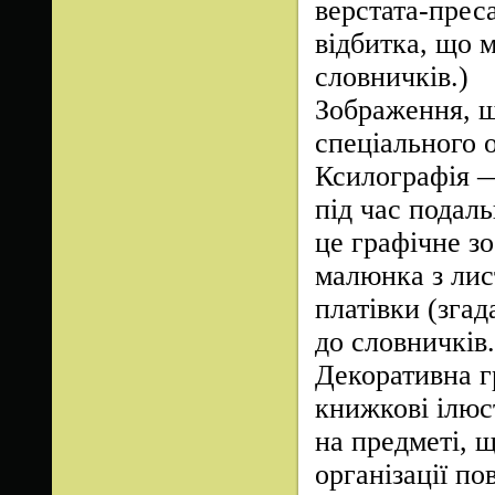
верстата-прес
відбитка, що 
словничків.)
Зображення, щ
спеціального 
Ксилографія —
під час подал
це графічне з
малюнка з лис
платівки (зга
до словничків.
Декоративна г
книжкові ілюст
на предметі, щ
організації по