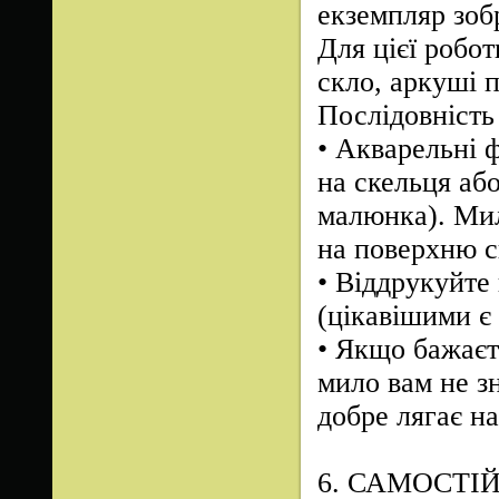
екземпляр зоб
Для цієї робот
скло, аркуші 
Послідовність
•
Акварельні ф
на скельця аб
малюнка). Мил
на поверхню с
•
Віддрукуйте 
(цікавішими є
•
Якщо бажаєт
мило вам не з
добре лягає н
6. САМОСТІ