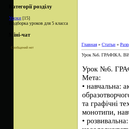
Категорії розділу
Уроки
[15]
Подборка уроков для 5 класса
Міні-чат
Главная
»
Статьи
»
Разр
Урок №6. ГРАФІКА. 
Урок №6. ГР
Мета:
•
навчальна: а
образотворчог
та графічні те
монотипи, навч
•
розвивальна: