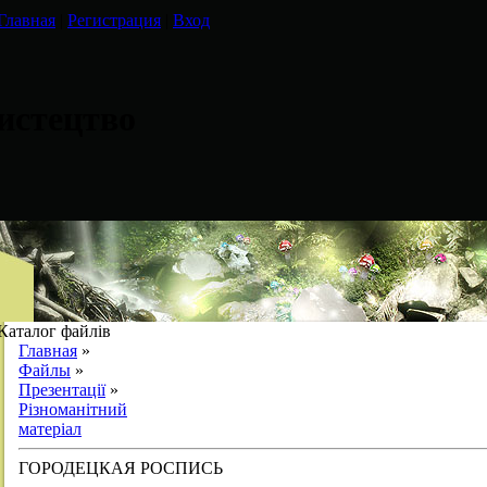
Главная
|
Регистрация
|
Вход
истецтво
Каталог файлів
Главная
»
Файлы
»
Презентації
»
Різноманітний
матеріал
ГОРОДЕЦКАЯ РОСПИСЬ