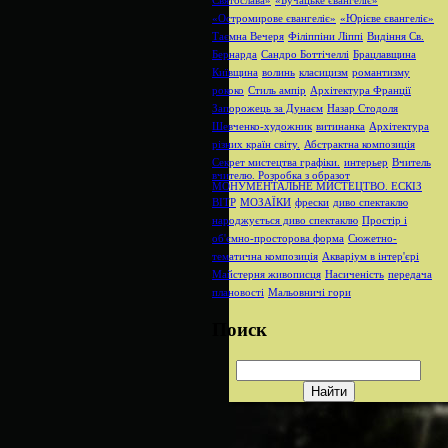
Святослава»
«Бучацьке євангеліє»
«Остромирове євангеліє»
«Юрієве євангеліє»
Таємна Вечеря
Філіппіни Ліппі
Видіння Св.
Бернарда
Сандро Боттічеллі
Брацлавщина
Київщина
волинь
класицизм
романтизму
рококо
Стиль ампір
Архітектура Франції
Запорожець за Дунаєм
Назар Стодоля
Шевченко-художник
витинанка
Архітектура
різних країн світу.
Абстрактна композиція
Секрет мистецтва графіки.
интерьер
Вчитель
вчителю. Розробка з образот
МОНУМЕНТАЛЬНЕ МИСТЕЦТВО. ЕСКІЗ
ВІТР
МОЗАЇКИ
фрески
диво спектаклю
народжується диво спектаклю
Простір і
об'ємно-просторова форма
Сюжетно-
тематична композиція
Акваріум в інтер'єрі
Майстерня живописця
Насиченість
передача
плановості
Мальовничі гори
Поиск