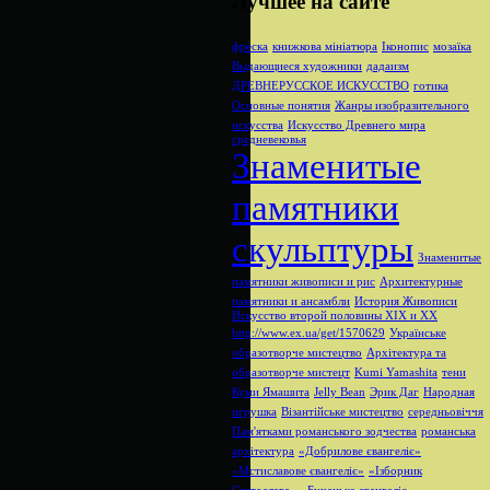
Лучшее на сайте
фреска
книжкова мініатюра
Іконопис
мозаїка
Выдающиеся художники
дадаизм
ДРЕВНЕРУССКОЕ ИСКУССТВО
готика
Основные понятия
Жанры изобразительного
искусства
Искусство Древнего мира
средневековья
Знаменитые
памятники
скульптуры
Знаменитые
памятники живописи и рис
Архитектурные
памятники и ансамбли
История Живописи
Искусство второй половины XIX и XX
http://www.ex.ua/get/1570629
Українське
образотворче мистецтво
Архітектура та
образотворче мистецт
Kumi Yamashita
тени
Куми Ямашита
Jelly Bean
Эрик Даг
Народная
игрушка
Візантійське мистецтво
середньовіччя
Пам'ятками романського зодчества
романська
архітектура
«Добрилове євангеліє»
«Мстиславове євангеліє»
«Ізборник