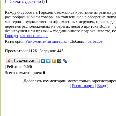
[ ·
Скачать удаленно
() ]
Каждую субботу в Городец съезжались крестьяне из разных д
разнообразны были товары, выставленные на обозрение покуп
мастеров – художественно оформленных игрушек, прялок, де
деревень расположенных на берегах левого притока Волги – р
без игрушки или прялки – традиционного подарка невесте, без
Городецкая_роспись.ppt
Категория
:
Різноманітний матеріал
|
Добавил
:
barbados
Просмотров
:
1126
|
Загрузок
:
443
Поделиться…
|
Рейтинг
:
0.0
/
0
Всего комментариев
:
0
Добавлять комментарии могут только зарегистриро
[
Регистрация
|
Вход
]