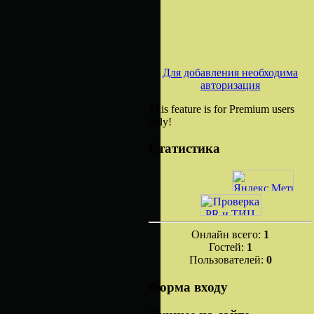
Для добавления необходима
авторизация
This feature is for Premium users
only!
Статистика
Онлайн всего:
1
Гостей:
1
Пользователей:
0
Форма входу