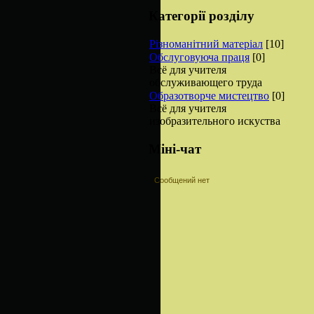
Категорії розділу
Різноманітний матеріал
[10]
Обслуговуюча праця
[0]
Всё для учителя
обслуживающего труда
Образотворче мистецтво
[0]
Всё для учителя
изобразительного искуства
Міні-чат