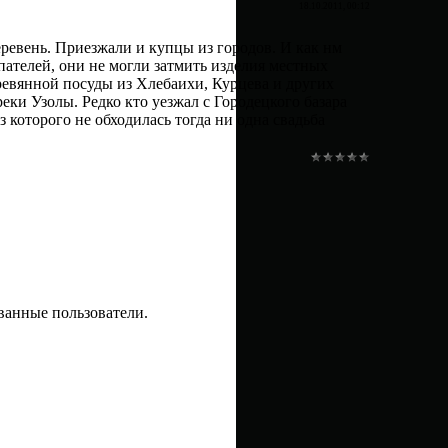
18.10.2011, 00:12
еревень. Приезжали и купцы из городов. И как нм
ателей, они не могли затмить изделия местных
ревянной посуды из Хлебаихи, Курцева и других
еки Узолы. Редко кто уезжал с Городецкого базара
 которого не обходилась тогда ни одна свадьба
ванные пользователи.