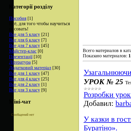
Категорії розділу
Пособия
[1]
Всё, для того чтобы научиться
рисовать!
Все для 5 класу
[21]
Все для 6 класу
[7]
Все для 7 класу
[45]
Всего материалов в кат
Майстер-клас
[0]
Показано материалов
:
1
Презентації
[10]
Література
[5]
Додатковий матеріал
[30]
Узагальнюючи
Все для 1 класу
[47]
Все для 4 класу
[25]
УРОК № 25
Те
Все для 2 класу
[1]
Все для 3 класу
[9]
Розробки урок
Міні-чат
Добавил:
barb
У казки в гос
Буратіно».