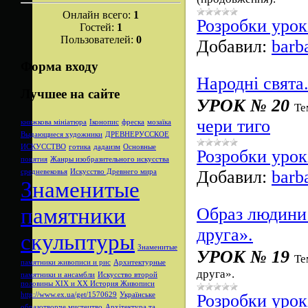
Онлайн всего:
1
Розробки урок
Гостей:
1
Пользователей:
0
Добавил:
barb
Форма входу
Народні свята
Лучшее на сайте
УРОК № 20
Те
чери тиго
книжкова мініатюра
Іконопис
фреска
мозаїка
Выдающиеся художники
ДРЕВНЕРУССКОЕ
ИСКУССТВО
готика
дадаизм
Основные
Розробки урок
понятия
Жанры изобразительного искусства
Добавил:
barb
средневековья
Искусство Древнего мира
Знаменитые
памятники
Образ людини 
друга».
скульптуры
Знаменитые
УРОК № 19
Те
памятники живописи и рис
Архитектурные
друга».
памятники и ансамбли
Искусство второй
половины XIX и XX
История Живописи
Розробки урок
http://www.ex.ua/get/1570629
Українське
образотворче мистецтво
Архітектура та