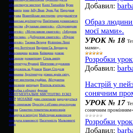
Добавил:
barb
образотворче мистецт
Kumi Yamashita
Куми
Ямашита
тени
Jelly Bean
Эрик Даг
Народная
игрушка
Візантійське мистецтво
середньовіччя
Образ людини 
романська архітектура
Пам'ятками романського
зодчества
«Бучацьке євангеліє»
«Остромирове
моєї мами».
євангеліє»
«Мстиславове євангеліє»
«Ізборник
Святослава»
«Добрилове євангеліє»
«Юрієве
УРОК № 18
Те
євангеліє»
Таємна Вечеря
Філіппіни Ліппі
мами».
Сандро Боттічеллі
Видіння Св. Бернарда
Брацлавщина
волинь
Київщина
рококо
Розробки урок
класицизм
романтизму
Стиль ампір
Архітектура Франції
Шевченко-художник
Добавил:
barb
Запорожець за Дунаєм
Назар Стодоля
витинанка
Архітектура
різних країн світу.
Секрет мистецтва графіки.
Абстрактна
Настрій у пей
композиція
интерьер
Вчитель вчителю.
сонячним про
Розробка з образот
фрески
МОНУМЕНТАЛЬНЕ МИСТЕЦТВО. ЕСКІЗ
ВІТР
МОЗАЇКИ
диво спектаклю
народжується
УРОК № 17
Те
диво спектаклю
Простір і об'ємно-просторова
сонячним промінням»
форма
Сюжетно-тематична композиція
Акваріум в інтер'єрі
Майстерня живописця
Розробки урок
передача плановості
Насиченість
Мальовничі
гори
Добавил:
barb