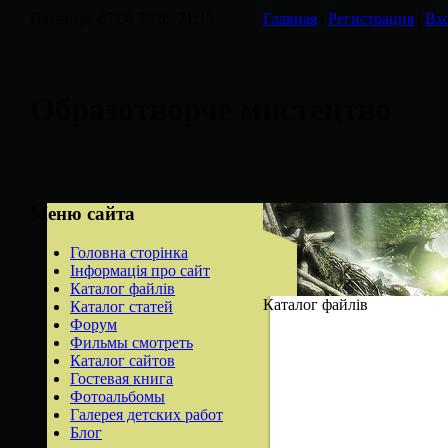
Пятница, 07.08.2026, 21:18
Главная
|
Регистрация
|
Вх
Образотворче мистецтво
Меню сайта
Головна сторінка
Інформація про сайт
Каталог файлів
Каталог файлів
Каталог статей
Форум
Фильмы смотреть
Каталог сайтов
Гостевая книга
Фотоальбомы
Галерея детских работ
Блог