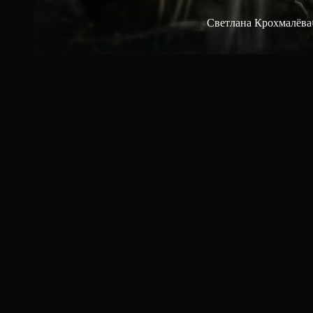
Светлана Крохмалёва