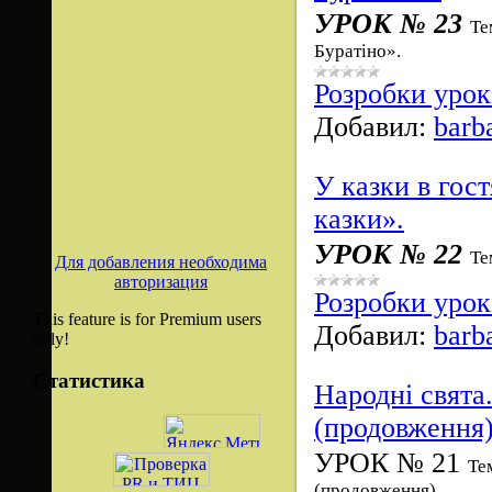
УРОК № 23
Те
Буратіно».
Розробки урок
Добавил:
barb
У казки в гост
казки».
УРОК № 22
Те
Для добавления необходима
авторизация
Розробки урок
This feature is for Premium users
Добавил:
barb
only!
Статистика
Народні свята
(продовження)
УРОК № 21
Те
(продовження).