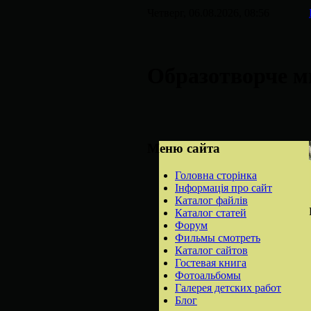
Четверг, 06.08.2026, 08:56
Образотворче м
Меню сайта
Головна сторінка
Інформація про сайт
Каталог файлів
Каталог статей
Форум
Фильмы смотреть
Каталог сайтов
Гостевая книга
Фотоальбомы
Галерея детских работ
Блог