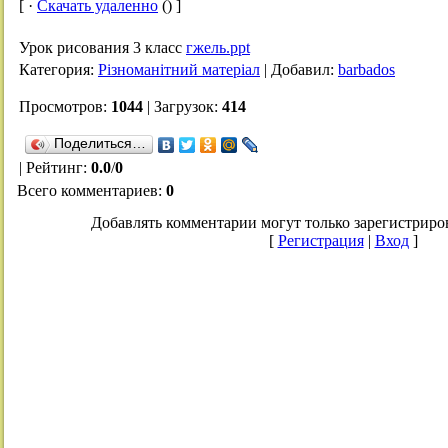
[ ·
Скачать удаленно
() ]
Урок рисования 3 класс
гжель.ppt
Категория
:
Різноманітний матеріал
|
Добавил
:
barbados
Просмотров
:
1044
|
Загрузок
:
414
Поделиться…
|
Рейтинг
:
0.0
/
0
Всего комментариев
:
0
Добавлять комментарии могут только зарегистриро
[
Регистрация
|
Вход
]