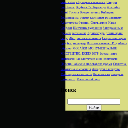
євангеліє»
«Бучацьке євангеліє»
Сандро
Боттічеллі
Видіння Св. Бернарда
Філіппіни
Ліппі
Таємна Вечеря
волинь
Київщина
Брацлавщина
рококо
класицизм
романтизму
Архітектура Франції
Стиль ампір
Назар
Стодоля
Шевченко-художник
Запорожець за
Дунаєм
витинанка
Архітектура
різних країн
світу.
Абстрактна композиція
Секрет мистецтва
графіки.
интерьер
Вчитель вчителю. Розробка з
образот
МОЗАЇКИ
МОНУМЕНТАЛЬНЕ
МИСТЕЦТВО. ЕСКІЗ ВІТР
фрески
диво
спектаклю
народжується диво спектаклю
Простір і об'ємно-просторова форма
Сюжетно-
тематична композиція
Акваріум в інтер'єрі
Майстерня живописця
Насиченість
передача
плановості
Мальовничі гори
Поиск