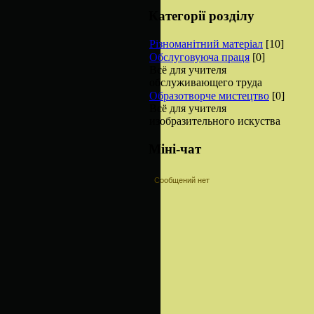
Категорії розділу
Різноманітний матеріал
[10]
Обслуговуюча праця
[0]
Всё для учителя
обслуживающего труда
Образотворче мистецтво
[0]
Всё для учителя
изобразительного искуства
Міні-чат