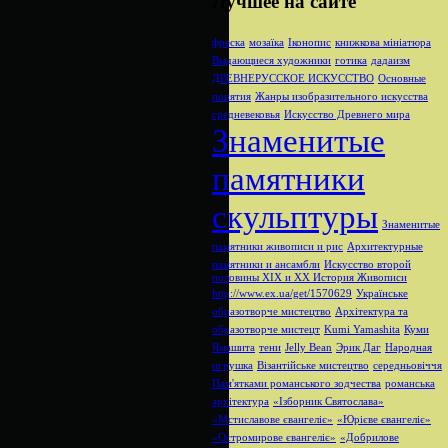
Лучшее на сайте
фреска
мозаїка
Іконопис
книжкова мініатюра
Выдающиеся художники
готика
дадаизм
ДРЕВНЕРУССКОЕ ИСКУССТВО
Основные
понятия
Жанры изобразительного искусства
средневековья
Искусство Древнего мира
Знаменитые
памятники
скульптуры
Знаменитые
памятники живописи и рис
Архитектурные
памятники и ансамбли
Искусство второй
половины XIX и XX
История Живописи
http://www.ex.ua/get/1570629
Українське
образотворче мистецтво
Архітектура та
образотворче мистецт
Kumi Yamashita
Куми
Ямашита
тени
Jelly Bean
Эрик Даг
Народная
игрушка
Візантійське мистецтво
середньовіччя
Пам'ятками романського зодчества
романська
архітектура
«Ізборник Святослава»
«Мстиславове євангеліє»
«Юрієве євангеліє»
«Остромирове євангеліє»
«Добрилове