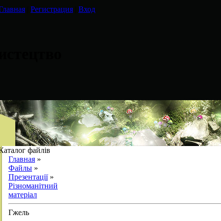
Главная
|
Регистрация
|
Вход
истецтво
Каталог файлів
Главная
»
Файлы
»
Презентації
»
Різноманітний
матеріал
Гжель