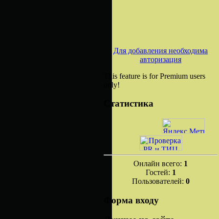
Для добавления необходима
авторизация
This feature is for Premium users
only!
Статистика
Онлайн всего:
1
Гостей:
1
Пользователей:
0
Форма входу