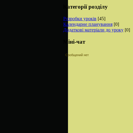
Категорії розділу
Розробки уроків
[45]
Календарне планування
[0]
Додаткові матеріали до уроку
[0]
Міні-чат