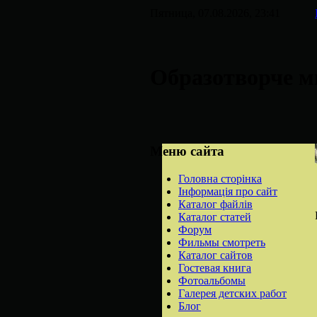
Пятница, 07.08.2026, 23:41
Образотворче м
Меню сайта
Головна сторінка
Інформація про сайт
Каталог файлів
Каталог статей
Форум
Фильмы смотреть
Каталог сайтов
Гостевая книга
Фотоальбомы
Галерея детских работ
Блог