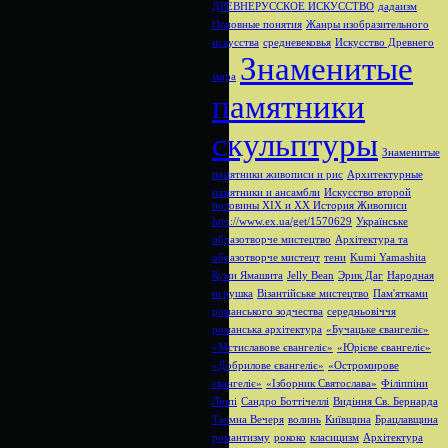
ДРЕВНЕРУССКОЕ ИСКУССТВО
дадаизм
Основные понятия
Жанры изобразительного
искусства
средневековья
Искусство Древнего
Знаменитые
мира
памятники
скульптуры
Знаменитые
памятники живописи и рис
Архитектурные
памятники и ансамбли
Искусство второй
половины XIX и XX
История Живописи
http://www.ex.ua/get/1570629
Українське
образотворче мистецтво
Архітектура та
образотворче мистецт
тени
Kumi Yamashita
Куми Ямашита
Jelly Bean
Эрик Даг
Народная
игрушка
Візантійське мистецтво
Пам'ятками
романського зодчества
середньовіччя
романська архітектура
«Бучацьке євангеліє»
«Мстиславове євангеліє»
«Юрієве євангеліє»
«Добрилове євангеліє»
«Остромирове
євангеліє»
«Ізборник Святослава»
Філіппіни
Ліппі
Сандро Боттічеллі
Видіння Св. Бернарда
Таємна Вечеря
волинь
Київщина
Брацлавщина
романтизму
рококо
класицизм
Архітектура