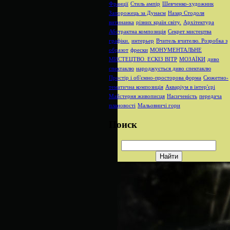
Франції
Стиль ампір
Шевченко-художник
Запорожець за Дунаєм
Назар Стодоля
витинанка
різних країн світу.
Архітектура
Абстрактна композиція
Секрет мистецтва
графіки.
интерьер
Вчитель вчителю. Розробка з
образот
фрески
МОНУМЕНТАЛЬНЕ
МИСТЕЦТВО. ЕСКІЗ ВІТР
МОЗАЇКИ
диво
спектаклю
народжується диво спектаклю
Простір і об'ємно-просторова форма
Сюжетно-
тематична композиція
Акваріум в інтер'єрі
Майстерня живописця
Насиченість
передача
плановості
Мальовничі гори
Поиск