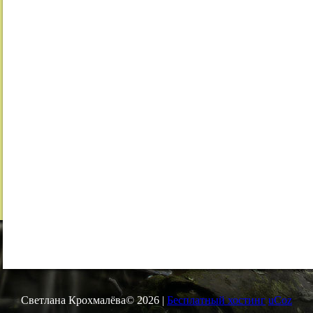
Светлана Крохмалёва© 2026
|
Бесплатный хостинг
uCoz