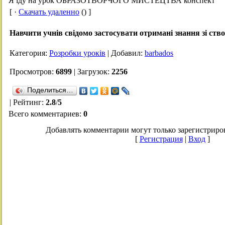
Я іду на урок ОБРАЗОТВОРЧОГО МИСТЕЦТВА конспект
[ ·
Скачать удаленно
() ]
Навчити учнів свідомо застосувати отримані знання зі ств
Категория
:
Розробки уроків
|
Добавил
:
barbados
Просмотров
:
6899
|
Загрузок
:
2256
Поделиться…
|
Рейтинг
:
2.8
/
5
Всего комментариев
:
0
Добавлять комментарии могут только зарегистриро
[
Регистрация
|
Вход
]