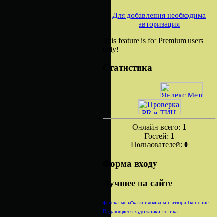
Для добавления необходима
авторизация
This feature is for Premium users
only!
Статистика
Онлайн всего:
1
Гостей:
1
Пользователей:
0
Форма входу
Лучшее на сайте
фреска
мозаїка
книжкова мініатюра
Іконопис
Выдающиеся художники
готика