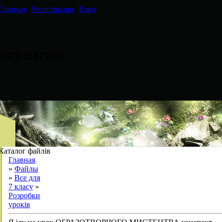
Главная
|
Регистрация
|
Вход
истецтво
Каталог файлів
Главная
»
Файлы
»
Все для
7 класу
»
Розробки
уроків