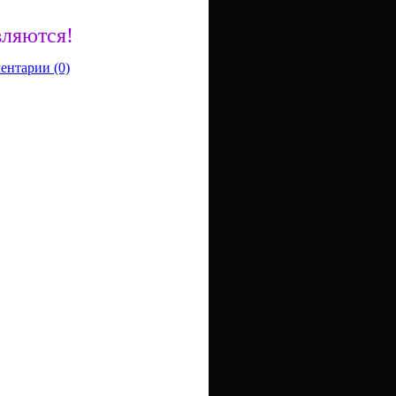
вляются!
ентарии (0)