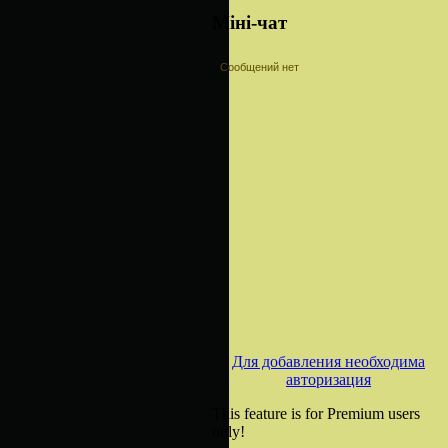
Міні-чат
Для добавления необходима
авторизация
This feature is for Premium users
only!