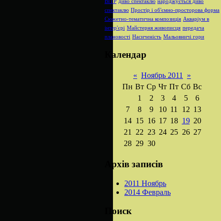
ВІТР
диво спектаклю
народжується диво
спектаклю
Простір і об'ємно-просторова форма
Сюжетно-тематична композиція
Акваріум в
інтер'єрі
Майстерня живописця
передача
плановості
Насиченість
Мальовничі гори
Календар
«
Ноябрь 2011
»
Пн
Вт
Ср
Чт
Пт
Сб
Вс
1
2
3
4
5
6
7
8
9
10
11
12
13
14
15
16
17
18
19
20
21
22
23
24
25
26
27
28
29
30
Архів записів
2011 Ноябрь
2014 Февраль
Поиск