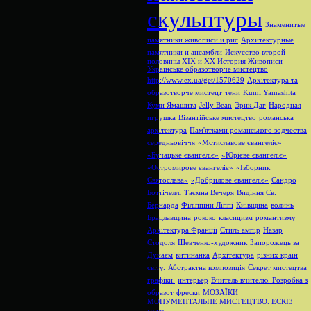
скульптуры
Знаменитые
памятники живописи и рис
Архитектурные
памятники и ансамбли
Искусство второй
половины XIX и XX
История Живописи
Українське образотворче мистецтво
http://www.ex.ua/get/1570629
Архітектура та
образотворче мистецт
тени
Kumi Yamashita
Куми Ямашита
Jelly Bean
Эрик Даг
Народная
игрушка
Візантійське мистецтво
романська
архітектура
Пам'ятками романського зодчества
середньовіччя
«Мстиславове євангеліє»
«Бучацьке євангеліє»
«Юрієве євангеліє»
«Остромирове євангеліє»
«Ізборник
Святослава»
«Добрилове євангеліє»
Сандро
Боттічеллі
Таємна Вечеря
Видіння Св.
Бернарда
Філіппіни Ліппі
Київщина
волинь
Брацлавщина
рококо
класицизм
романтизму
Архітектура Франції
Стиль ампір
Назар
Стодоля
Шевченко-художник
Запорожець за
Дунаєм
витинанка
Архітектура
різних країн
світу.
Абстрактна композиція
Секрет мистецтва
графіки.
интерьер
Вчитель вчителю. Розробка з
образот
фрески
МОЗАЇКИ
МОНУМЕНТАЛЬНЕ МИСТЕЦТВО. ЕСКІЗ