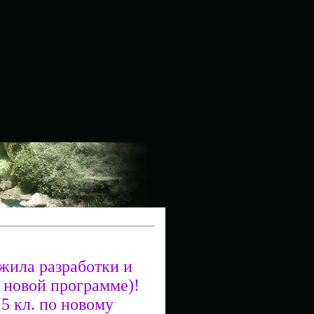
жила разработки и
о новой программе)!
5 кл. по новому