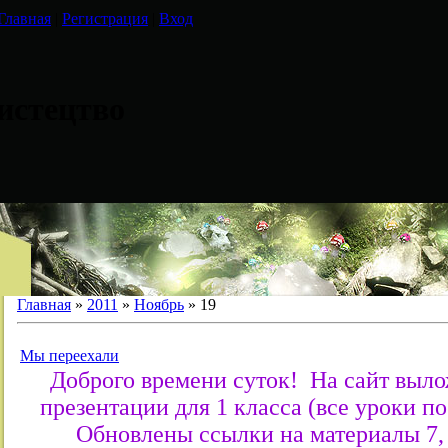
Главная
|
Регистрация
|
Вход
истецтво
Главная
»
2011
»
Ноябрь
»
19
Мы переехали
Доброго времени суток! На сайт выло
презентации для 1 класса (все уроки п
Обновлены ссылки на материалы 7, 